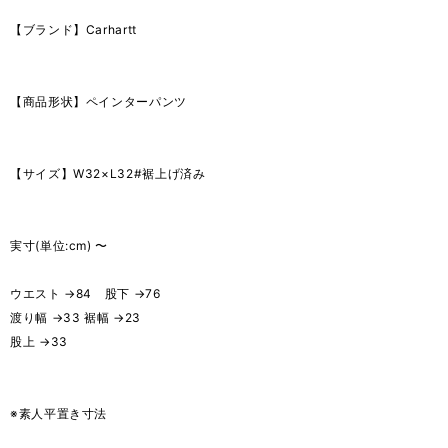
【ブランド】Carhartt
【商品形状】ペインターパンツ
【サイズ】W32×L32#裾上げ済み
実寸(単位:cm) 〜
ウエスト →84 股下 →76
渡り幅 →33 裾幅 →23
股上 →33
※素人平置き寸法