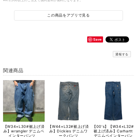
※¥15,000以上のご注文で国内送料が無料になります。
この商品をアプリで見る
Save
通報する
関連商品
【W34×L30#裾上げ済
【W44×L32#裾上げ済
【00's】【W34×L32#
み】wrangler デニムペ
み】Dickies デニムワ
裾上げ済み】Carhartt
インターパンツ
ークパンツ
デニムペインターパン