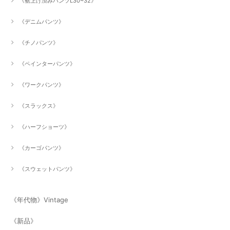
《裾上げ済みパンツL30~32》
《デニムパンツ》
《チノパンツ》
《ペインターパンツ》
《ワークパンツ》
《スラックス》
《ハーフショーツ》
《カーゴパンツ》
《スウェットパンツ》
《年代物》Vintage
《新品》