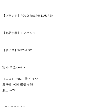
【ブランド】POLO RALPH LAUREN
【商品形状】チノパンツ
【サイズ】W32×L32
実寸(単位:cm) 〜
ウエスト →82 股下 →77
渡り幅 →30 裾幅 →19
股上 →27