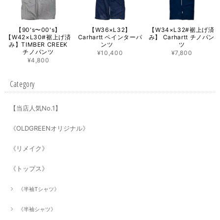
【90's〜00's】
【W36×L32】
【W34×L32#裾上げ済
【W42×L30#裾上げ済
Carhartt ペインターパ
み】 Carhartt チノパン
み】TIMBER CREEK
ンツ
ツ
チノパンツ
¥10,400
¥7,800
¥4,800
Category
【当店人気No.1】
《OLDGREENオリジナル》
《リメイク》
《トップス》
《半袖Tシャツ》
《半袖シャツ》